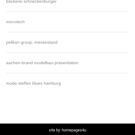
bäckerei schneckenburger
microtech
pelikan group, messestand
aachen-brand modelbau-präsentation
mode steffen blues hamburg
site by:
homepages4u