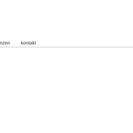
zen
kontakt
enzen
kontakt