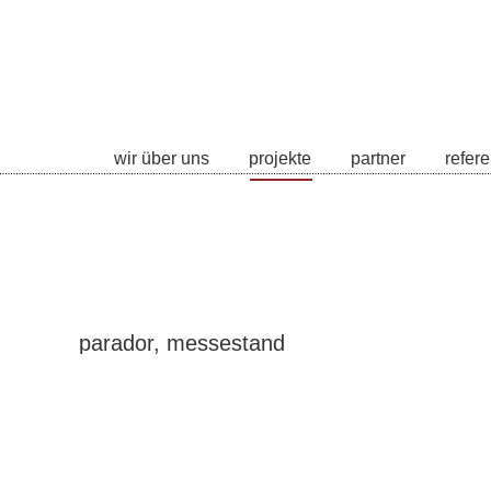
wir über uns
projekte
partner
referen
wir über uns
projekte
partner
refer
parador, messestand